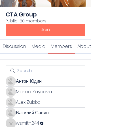
CTA Group
Public
·
20 members
Join
Discussion
Media
Members
About
Антон Юдин
Marina Zayceva
ALex Zubko
Василий Савин
wsmith244
wsmith244