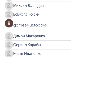
Михаил Давыдов
Edward Poole
games4 ustodays
Димон Макаренко
Сериал Корабль
Костя Иваненко
Родион Дудин
Алина Панфилова
Indu Sharma
Maksim Varishchev
Vyacheslav Frantsev