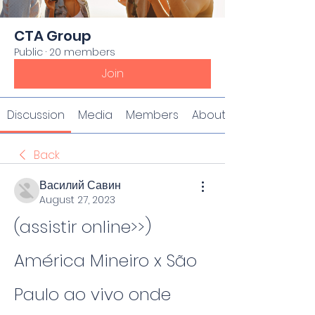
CTA Group
Public
·
20 members
Join
Discussion
Media
Members
About
Back
Василий Савин
August 27, 2023
(assistir online>>) 
América Mineiro x São 
Paulo ao vivo onde 