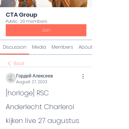
CTA Group
Public
·
20 members
Join
Discussion
Media
Members
About
Back
Гордей Алексеев
August 27, 2023
[horloge] RSC 
Anderlecht Charleroi 
kijken live 27 augustus 