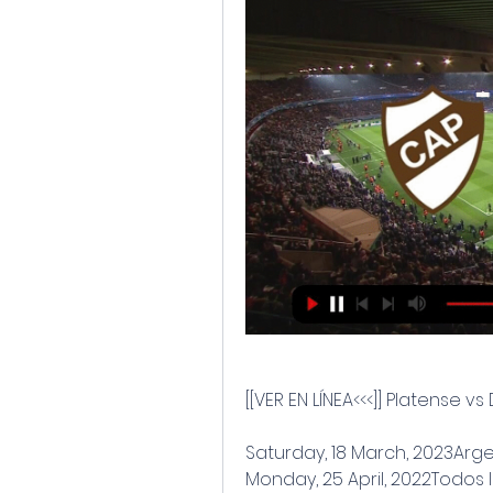
[[VER EN LÍNEA<<<]] Platense v
Saturday, 18 March, 2023Argen
Monday, 25 April, 2022Todos 