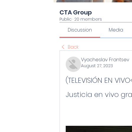
CTA Group
Public
·
20 members
Discussion
Media
Back
Vyacheslav Frantsev
August 27, 2023
(TELEVISIÓN EN VIVO<
Justicia en vivo gr