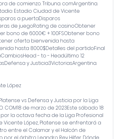
hora de comienzo. Tribuna. comArgentina. 
stadio: Estadio Ciudad de Vicente 
sparos a puertaDisparos 
eras de juegoRating de casinoObtener 
r bono de 6000€ + 100FSObtener bono 
ner oferta bienvenida hasta 
ida hasta 8000$Detalles del partidoFinal 
aCambiosHead - to - Headúltimo 12 
sDefensa y Justicia3VictoriasArgentina. 
nte López
latense vs Defensa y Justicia por la Liga 
O. COM·18 de marzo de 2023Este sábado 18 
por la octava fecha de la Liga Profesional 
e Vicente López, Platense se enfrentará a 
tro entre el Calamar y el Halcón de 
o por el árbitro Leandro Rey Hilfer. Dónde 