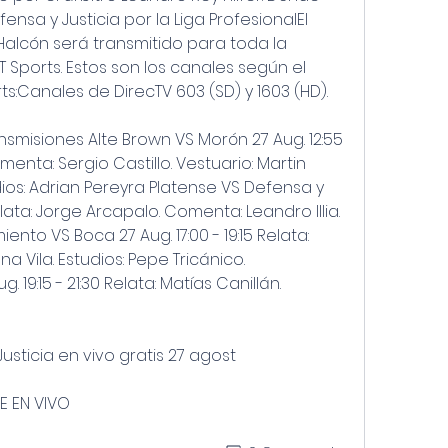
ensa y Justicia por la Liga ProfesionalEl 
Halcón será transmitido para toda la 
T Sports. Estos son los canales según el 
ts:Canales de DirecTV 603 (SD) y 1603 (HD).
nsmisiones Alte Brown VS Morón 27 Aug. 12:55 
omenta: Sergio Castillo. Vestuario: Martin 
ios: Adrian Pereyra Platense VS Defensa y 
Relata: Jorge Arcapalo. Comenta: Leandro Illia. 
ento VS Boca 27 Aug. 17:00 - 19:15 Relata: 
 Vila. Estudios: Pepe Tricánico. 
19:15 - 21:30 Relata: Matías Canillán. 
usticia en vivo gratis 27 agost
SE EN VIVO