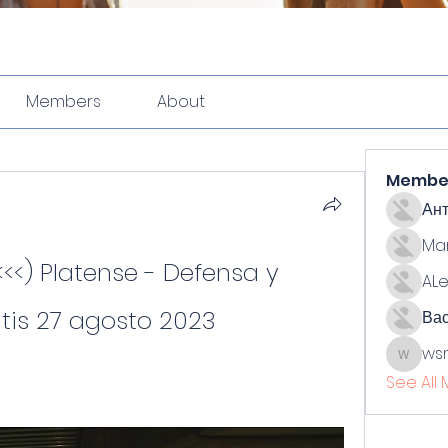
Members
About
Membe
Ан
Ma
<<) Platense - Defensa y 
ALe
atis 27 agosto 2023
Ва
ws
wsmith
See All