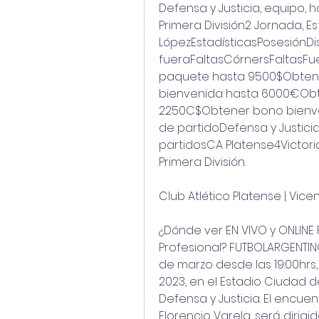
Defensa y Justicia, equipo, 
Primera División2 Jornada, E
LópezEstadísticasPosesiónDi
fueraFaltasCórnersFaltasFu
paquete hasta 9500$Obtene
bienvenida hasta 6000€Obte
2250C$Obtener bono bienven
de partidoDefensa y Justici
partidosCA Platense4Victoria
Primera División.
Club Atlético Platense | Vice
¿Dónde ver EN VIVO y ONLINE P
Profesional? FUTBOLARGENTIN
de marzo desde las 19:00hrs, 
2023, en el Estadio Ciudad d
Defensa y Justicia. El encuen
Florencio Varela, será dirigid