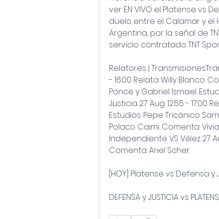
ver EN VIVO el Platense vs Def
duelo entre el Calamar y el 
Argentina, por la señal de TN
servicio contratado TNT Spor
Relatores | TransmisionesTra
- 16:00 Relata: Willy Blanco. C
Ponce y Gabriel Ismael. Estud
Justicia 27 Aug. 12:55 - 17:00 
Estudios: Pepe Tricánico Sarmi
Polaco Caimi. Comenta: Viviana
Independiente VS Vélez 27 Aug. 
Comenta: Ariel Scher.
[HOY] Platense vs Defensa y J
DEFENSA y JUSTICIA vs PLATEN