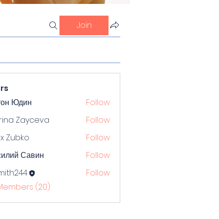
Join
rs
тон Юдин
Follow
rina Zayceva
Follow
x Zubko
Follow
силий Савин
Follow
mith244
Follow
244
 Members (20)