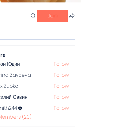
Join
rs
тон Юдин
Follow
rina Zayceva
Follow
x Zubko
Follow
силий Савин
Follow
mith244
Follow
244
 Members (20)