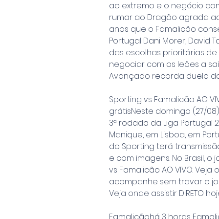
ao extremo e o negócio com 
rumar ao Dragão agrada ao 
anos que o Famalicão conseg
Portugal Dani Morer, David 
das escolhas prioritárias d
negociar com os leões a saí
Avançado recorda duelo d
Sporting vs Famalicão AO VIVO
grátisNeste domingo (27/08)
3ª rodada da Liga Portugal 2
Manique, em Lisboa, em Portuga
do Sporting terá transmissão 
e com imagens. No Brasil, o j
vs Famalicão AO VIVO: Veja on
acompanhe sem travar o jog
Veja onde assistir DIRETO ho
Famalicãohá 3 horas Famalicão