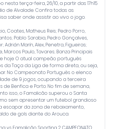
sta terça-feira, 26/10, a partir das 17h15 
ádio de Alvalade. Confira todas as 
a saber onde assistir ao vivo o jogo.
io, Coates, Matheus Reis; Pedro Porro, 
antos; Pablo Sarabia, Pedro Gonçalves, 
; Adrián Marín, Alex, Penetra, Figueiras; 
e, Marcos Paulo, Tavares; Banza Principais 
e hoje O atual campeão português 
 da Taça da Liga de forma direta, ou seja, 
inar. No Campeonato Português o elenco 
idade de 9 jogos, ocupando a terceira 
 de Benfica e Porto. No fim de semana, 
to isso, o Famalicão superou o Santa 
mo sem apresentar um futebol grandioso 
a escapar da zona de rebaixamento, 
ldo de gols diante do Arouca.
ing vs Famalicão Sporting 2 CAMPEONATO 