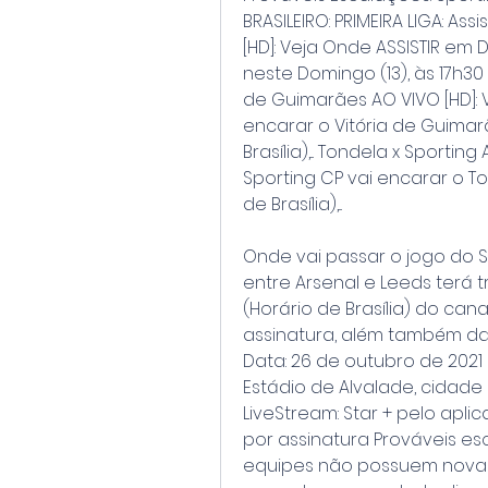
BRASILEIRO: PRIMEIRA LIGA: Ass
[HD]: Veja Onde ASSISTIR em 
neste Domingo (13), às 17h30 (h
de Guimarães AO VIVO [HD]: V
encarar o Vitória de Guimarã
Brasília),... Tondela x Sporti
Sporting CP vai encarar o To
de Brasília),...
Onde vai passar o jogo do S
entre Arsenal e Leeds terá tr
(Horário de Brasília) do can
assinatura, além também da p
Data: 26 de outubro de 2021 Ho
Estádio de Alvalade, cidade d
LiveStream: Star + pelo aplic
por assinatura Prováveis es
equipes não possuem novas 