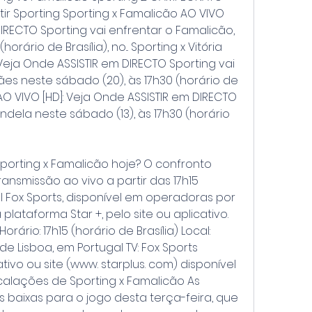
istir Sporting Sporting x Famalicão AO VIVO 
DIRECTO Sporting vai enfrentar o Famalicão, 
orário de Brasília), no... Sporting x Vitória 
eja Onde ASSISTIR em DIRECTO Sporting vai 
es neste sábado (20), às 17h30 (horário de 
ng AO VIVO [HD]: Veja Onde ASSISTIR em DIRECTO 
ndela neste sábado (13), às 17h30 (horário 
porting x Famalicão hoje? O confronto 
ansmissão ao vivo a partir das 17h15 
al Fox Sports, disponível em operadoras por 
lataforma Star +, pelo site ou aplicativo. 
rário: 17h15 (horário de Brasília) Local: 
e Lisboa, em Portugal TV: Fox Sports 
ativo ou site (www. starplus. com) disponível 
calações de Sporting x Famalicão As 
baixas para o jogo desta terça-feira, que 