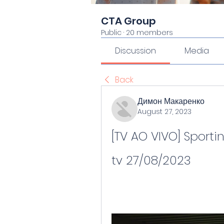
CTA Group
Public
·
20 members
Discussion
Media
Back
Димон Макаренко
August 27, 2023
[TV AO VIVO] Sporti
tv 27/08/2023