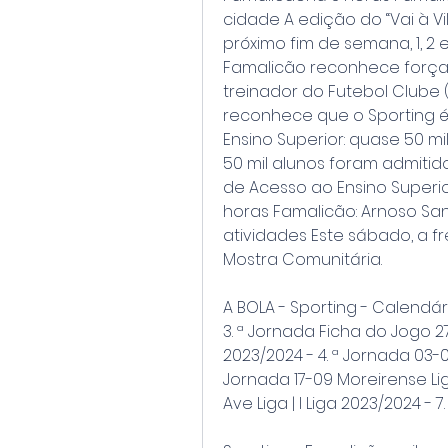
cidade A edição do “Vai à V
próximo fim de semana, 1, 2 e
Famalicão reconhece força 
treinador do Futebol Clube 
reconhece que o Sporting é u
Ensino Superior: quase 50 m
50 mil alunos foram admitid
de Acesso ao Ensino Superior
horas Famalicão: Arnoso San
atividades Este sábado, a fr
Mostra Comunitária.
A BOLA - Sporting - Calendári
3. ª Jornada Ficha do Jogo 27
2023/2024 - 4. ª Jornada 03-09
Jornada 17-09 Moreirense Liga
Ave Liga | I Liga 2023/2024 - 7.