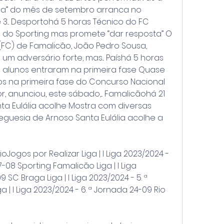
ila” do mês de setembro arranca no 
 3... Desportohá 5 horas Técnico do FC 
do Sporting mas promete “dar resposta” O 
(FC) de Famalicão, João Pedro Sousa, 
m adversário forte, mas... Paíshá 5 horas 
il alunos entraram na primeira fase Quase 
os na primeira fase do Concurso Nacional 
, anunciou, este sábado,... Famalicãohá 21 
ta Eulália acolhe Mostra com diversas 
eguesia de Arnoso Santa Eulália acolhe a 
oJogos por Realizar Liga | I Liga 2023/2024 - 
-08 Sporting Famalicão Liga | I Liga 
 SC Braga Liga | I Liga 2023/2024 - 5. ª 
 | I Liga 2023/2024 - 6. ª Jornada 24-09 Rio 