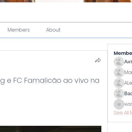
Members
About
Membe
Ан
Ma
ng e FC Famalicão ao vivo na 
ALe
Ва
ws
wsmith
See All