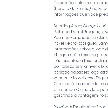
Famalicão entram em campo ne
(horário de Brasília), no Est
informações que você precis
Sporting: Adán; Gonçalo Inác
Palhinha, Daniel Bragança, S
Paulinho Famalicão: Luiz Júnior
Pickel, Pedro Rodrigues; Jaim
informações sobre o jogo d
chegou até a fase de grupos
não disputou a fase prelim
contabiliza tem a invencibil
posição na tabela logo atrás
venceu o Moreirense. Enquan
Clara na última rodada mes
em campo. O clube luta par
garatindo a vantagem no sa
Prováveis Escalações: Sport