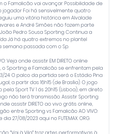
o Famalicão vai avançar. Possibilidade de 
jogador Foi há sensivelmente quatro 
uiu uma vitória histórica em Alvalade 
Tavares e André Simões não fazem parte 
e João Pedro Sousa Sporting Continua a 
da Já há quatro extremos no plantel 
a semana passada com o Sp.
: Veja onde assistir EM DIRETO online 
, o Sporting e Famalicão se enfrentam pela 
3/24. O palco da partida será o Estádio Pina 
l, a partir das 16h15 (de Brasília). O jogo 
pela Sport TV 1 ás 20h15 (Lisboa), em direto 
ogo não terá transmissão. Assistir Sporting 
de assistir DIRETO ao vivo grátis online, 
ão entre Sporting vs Famalicão AO VIVO: 
je dia 27/08/2023 aqui no FUTEMAX. ORG.
: “Vai à Vila” traz artes performativas à 