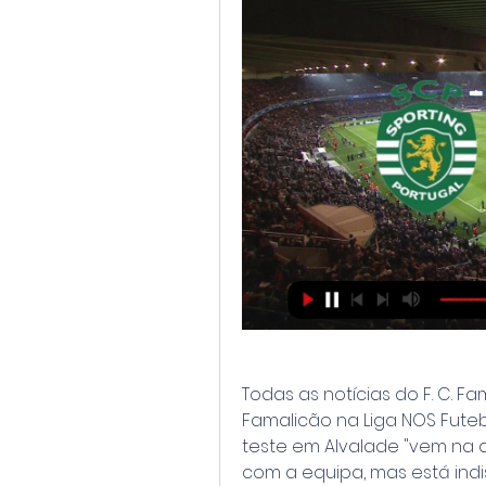
Todas as notícias do F. C. Fa
Famalicão na Liga NOS Futeb
teste em Alvalade "vem na al
com a equipa, mas está indi