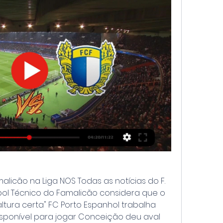
malicão na Liga NOS﻿ Todas as notícias do F. 
ol Técnico do Famalicão considera que o 
tura certa" FC Porto Espanhol trabalha 
sponível para jogar Conceição deu aval 