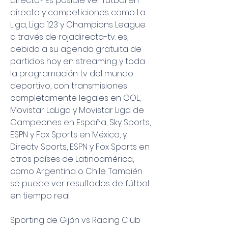
directo? Es posible ver fútbol en 
directo y competiciones como La 
Liga, Liga 123 y Champions League 
a través de rojadirecta-tv. es, 
debido a su agenda gratuita de 
partidos hoy en streaming y toda 
la programación tv del mundo 
deportivo, con transmisiones 
completamente legales en GOL, 
Movistar LaLiga y Movistar Liga de 
Campeones en España, Sky Sports, 
ESPN y Fox Sports en México, y 
Directv Sports, ESPN y Fox Sports en 
otros países de Latinoamérica, 
como Argentina o Chile. También 
se puede ver resultados de fútbol 
en tiempo real.
Sporting de Gijón vs Racing Club 