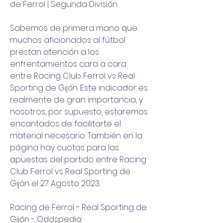
de Ferrol | Segunda División
Sabemos de primera mano que 
muchos aficionados al fútbol 
prestan atención a los 
enfrentamientos cara a cara 
entre Racing Club Ferrol vs Real 
Sporting de Gijón. Este indicador es 
realmente de gran importancia, y 
nosotros, por supuesto, estaremos 
encantados de facilitarte el 
material necesario. También en la 
página hay cuotas para las 
apuestas del partido entre Racing 
Club Ferrol vs Real Sporting de 
Gijón el 27 Agosto 2023.
Racing de Ferrol - Real Sporting de 
Gijón - Oddspedia