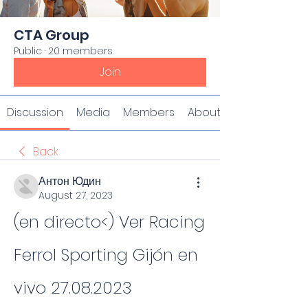
CTA Group
Public
·
20 members
Join
Discussion
Media
Members
About
Back
Антон Юдин
August 27, 2023
(en directo<) Ver Racing 
Ferrol Sporting Gijón en 
vivo 27.08.2023