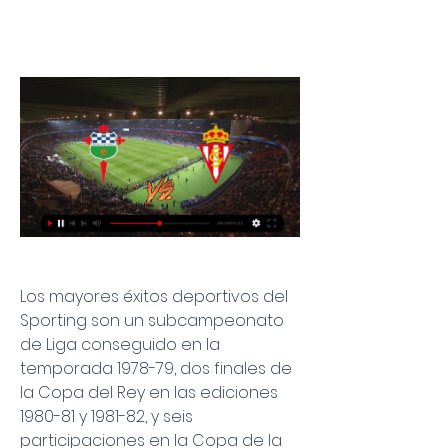
Los mayores éxitos deportivos del 
Sporting son un subcampeonato 
de Liga conseguido en la 
temporada 1978-79, dos finales de 
la Copa del Rey en las ediciones 
1980-81 y 1981-82, y seis 
participaciones en la Copa de la 