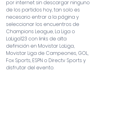
por internet sin descargar ninguno 
de los partidos hoy, tan solo es 
necesario entrar a la página y 
seleccionar los encuentros de 
Champions League, La Liga o 
LaLiga123 con links de alta 
definición en Movistar LaLiga, 
Movistar Liga de Campeones, GOL, 
Fox Sports, ESPN o Directv Sports y 
disfrutar del evento.
Habiendo comparado el historial 
estadístico de los equipos con 
cautela, hemos preparado para ti 
exclusivamente el pronóstico para 
el partido entre Racing Club Ferrol 
vs Real Sporting de Gijón el 27 
Agosto 2023. Analizamos con lupa 
cada evento deportivo, de esa 