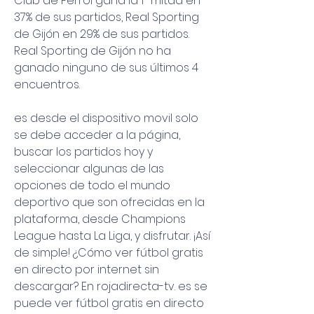
Club de Ferrol gana la 1º mitad en 
37% de sus partidos, Real Sporting 
de Gijón en 29% de sus partidos. 
Real Sporting de Gijón no ha 
ganado ninguno de sus últimos 4 
encuentros.
es desde el dispositivo movil solo 
se debe acceder a la página, 
buscar los partidos hoy y 
seleccionar algunas de las 
opciones de todo el mundo 
deportivo que son ofrecidas en la 
plataforma, desde Champions 
League hasta La Liga, y disfrutar. ¡Así 
de simple! ¿Cómo ver fútbol gratis 
en directo por internet sin 
descargar? En rojadirecta-tv. es se 
puede ver fútbol gratis en directo 