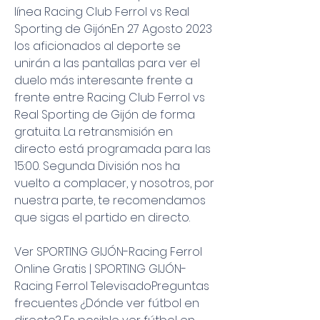
línea Racing Club Ferrol vs Real 
Sporting de GijónEn 27 Agosto 2023 
los aficionados al deporte se 
unirán a las pantallas para ver el 
duelo más interesante frente a 
frente entre Racing Club Ferrol vs 
Real Sporting de Gijón de forma 
gratuita. La retransmisión en 
directo está programada para las 
15:00. Segunda División nos ha 
vuelto a complacer, y nosotros, por 
nuestra parte, te recomendamos 
que sigas el partido en directo.
Ver SPORTING GIJÓN-Racing Ferrol 
Online Gratis | SPORTING GIJÓN-
Racing Ferrol TelevisadoPreguntas 
frecuentes ¿Dónde ver fútbol en 