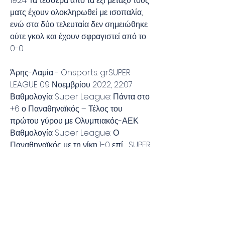
19:24 Τα τέσσερα από τα έξι μεταξύ τους 
ματς έχουν ολοκληρωθεί με ισοπαλία, 
ενώ στα δύο τελευταία δεν σημειώθηκε 
ούτε γκολ και έχουν σφραγιστεί από το 
0-0.
Άρης-Λαμία - Onsports. grSUPER 
LEAGUE 09 Νοεμβρίου 2022, 22:07 
Βαθμολογία Super League: Πάντα στο 
+6 ο Παναθηναϊκός – Τέλος του 
πρώτου γύρου με Ολυμπιακός-ΑΕΚ 
Βαθμολογία Super League: Ο 
Παναθηναϊκός με τη νίκη 1-0 επί… SUPER 
LEAGUE 08 Νοεμβρίου 2022, 23:18 
Πάρντιου: «Η διαφορά ήταν ότι βάλαμε 
τα γκολ» Στην αποτελεσματικότητα των 
παικτών του Άρη στάθηκε ο Άλαν 
Πάρντιου. Onsports Team 08 
Νοεμβρίου 2022, 23:04 Super League: 