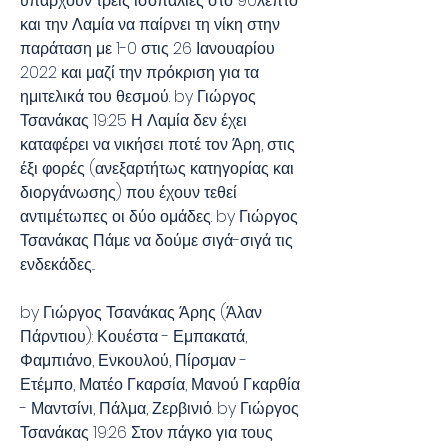
υπάρχουν τρεις ισοπαλίες στο 90λεπτό 
και την Λαμία να παίρνει τη νίκη στην 
παράταση με 1-0 στις 26 Ιανουαρίου 
2022 και μαζί την πρόκριση για τα 
ημιτελικά του θεσμού. by Γιώργος 
Τσανάκας 19:25 Η Λαμία δεν έχει 
καταφέρει να νικήσει ποτέ τον Άρη, στις 
έξι φορές (ανεξαρτήτως κατηγορίας και 
διοργάνωσης) που έχουν τεθεί 
αντιμέτωπες οι δύο ομάδες. by Γιώργος 
Τσανάκας Πάμε να δούμε σιγά-σιγά τις 
ενδεκάδες...
by Γιώργος Τσανάκας Άρης (Άλαν 
Πάρντιου): Κουέστα - Εμπακατά, 
Φαμπιάνο, Ενκουλού, Πίρσμαν - 
Ετέμπο, Ματέο Γκαρσία, Μανού Γκαρθία 
- Μαντσίνι, Πάλμα, Ζερβινιό. by Γιώργος 
Τσανάκας 19:26 Στον πάγκο για τους 