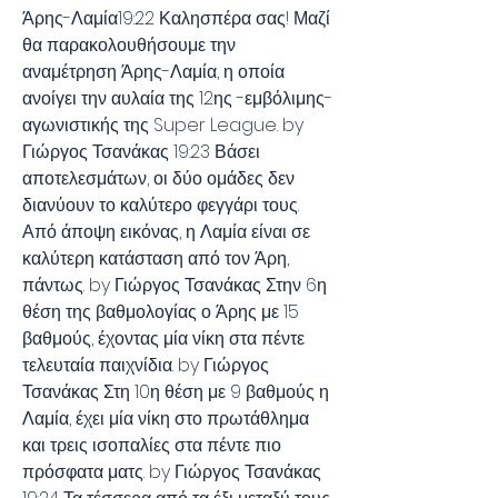
Άρης-Λαμία19:22 Καλησπέρα σας! Μαζί 
θα παρακολουθήσουμε την 
αναμέτρηση Άρης-Λαμία, η οποία 
ανοίγει την αυλαία της 12ης -εμβόλιμης- 
αγωνιστικής της Super League. by 
Γιώργος Τσανάκας 19:23 Βάσει 
αποτελεσμάτων, οι δύο ομάδες δεν 
διανύουν το καλύτερο φεγγάρι τους. 
Από άποψη εικόνας, η Λαμία είναι σε 
καλύτερη κατάσταση από τον Άρη, 
πάντως. by Γιώργος Τσανάκας Στην 6η 
θέση της βαθμολογίας ο Άρης με 15 
βαθμούς, έχοντας μία νίκη στα πέντε 
τελευταία παιχνίδια. by Γιώργος 
Τσανάκας Στη 10η θέση με 9 βαθμούς η 
Λαμία, έχει μία νίκη στο πρωτάθλημα 
και τρεις ισοπαλίες στα πέντε πιο 
πρόσφατα ματς. by Γιώργος Τσανάκας 