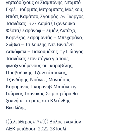
γηπεδούχους οι Σιαμπάνης, Νταμπό, 
Γκρέι, Ιτούρμπε, Μπράμπετς, Μαζικού, 
Ντιόπ, Καμάτσο, Σγουρός. by Γιώργος 
Τσανάκας 19:27 Λαμία (Τζανλούκα 
Φέστα): Σαράνοφ – Σιμόν, Αντέτζο, 
Κορνέζος, Σαραμαντάς – Μπεχαράνο, 
Σλίβκα – Τσιλούλης, Ντε Βινσέντι, 
Ασκόφσκι – Γιακουμάκης. by Γιώργος 
Τσανάκας Στον πάγκο για τους 
φιλοξενούμενους οι Γκαραβέλης, 
Προβυδάκης, Τζανετόπουλος, 
Τζανδάρης, Νούνιες, Μανούσος, 
Καραμάνος, Γκοράνοβ, Μποάκι. by 
Γιώργος Τσανάκας Σε μισή ώρα θα 
ξεκινήσει το ματς στο Κλεάνθης 
Βικελίδης.
(((ελεύθερος###))) Βόλος εναντίον 
ΑΕΚ μετάδοση 2022 23 Ιουλί