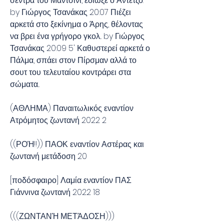
σέντρα του Μαντσίνι, έδιωξε ο Αντέτζο. 
by Γιώργος Τσανάκας 20:07 Πιέζει 
αρκετά στο ξεκίνημα ο Άρης, θέλοντας 
να βρει ένα γρήγορο γκολ... by Γιώργος 
Τσανάκας 20:09 5' Καθυστερεί αρκετά ο 
Πάλμα, σπάει στον Πίρσμαν αλλά το 
σουτ του τελευταίου κοντράρει στα 
σώματα...
(ΑΘΛΗΜΑ) Παναιτωλικός εναντίον 
Ατρόμητος ζωντανή 2022 2
((ΡΟΉ!!)) ΠΑΟΚ εναντίον Αστέρας και 
ζωντανή μετάδοση 20
[ποδόσφαιρο] Λαμία εναντίον ΠΑΣ 
Γιάννινα ζωντανή 2022 18
(((ΖΩΝΤΑΝΉ ΜΕΤΆΔΟΣΗ))) 