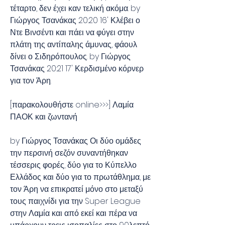
τέταρτο, δεν έχει καν τελική ακόμα. by 
Γιώργος Τσανάκας 20:20 16' Κλέβει ο 
Ντε Βινσέντι και πάει να φύγει στην 
πλάτη της αντίπαλης άμυνας, φάουλ 
δίνει ο Σιδηρόπουλος. by Γιώργος 
Τσανάκας 20:21 17' Κερδισμένο κόρνερ 
για τον Άρη.
[παρακολουθήστε online>>>] Λαμία 
ΠΑΟΚ και ζωντανή
by Γιώργος Τσανάκας Οι δύο ομάδες 
την περσινή σεζόν συναντήθηκαν 
τέσσερις φορές, δύο για το Κύπελλο 
Ελλάδος και δύο για το πρωτάθλημα, με 
τον Άρη να επικρατεί μόνο στο μεταξύ 
τους παιχνίδι για την Super League 
στην Λαμία και από εκεί και πέρα να 