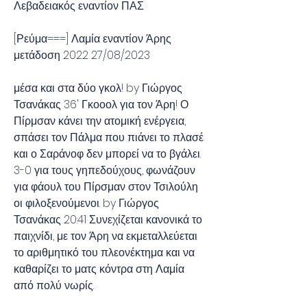
Λεβαδειακός εναντίον ΠΑΣ
[Ρεύμα===] Λαμία εναντίον Άρης 
μετάδοση 2022 27/08/2023
μέσα και στα δύο γκολ! by Γιώργος 
Τσανάκας 36' Γκοοολ για τον Άρη! Ο 
Πίρμσαν κάνει την ατομική ενέργεια, 
σπάσει τον Πάλμα που πιάνει το πλασέ 
και ο Σαράνοφ δεν μπορεί να το βγάλει. 
3-0 για τους γηπεδούχους, φωνάζουν 
για φάουλ του Πίρσμαν στον Τσιλούλη 
οι φιλοξενούμενοι. by Γιώργος 
Τσανάκας 20:41 Συνεχίζεται κανονικά το 
παιχνίδι, με τον Άρη να εκμεταλλεύεται 
το αριθμητικό του πλεονέκτημα και να 
καθαρίζει το ματς κόντρα στη Λαμία 
από πολύ νωρίς.