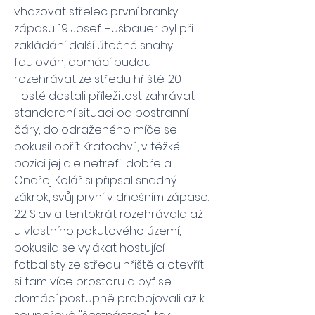
vhazovat střelec první branky 
zápasu. 19 Josef Hušbauer byl při 
zakládání další útočné snahy 
faulován, domácí budou 
rozehrávat ze středu hřiště. 20 
Hosté dostali příležitost zahrávat 
standardní situaci od postranní 
čáry, do odraženého míče se 
pokusil opřít Kratochvíl, v těžké 
pozici jej ale netrefil dobře a 
Ondřej Kolář si připsal snadný 
zákrok, svůj první v dnešním zápase. 
22 Slavia tentokrát rozehrávala až 
u vlastního pokutového území, 
pokusila se vylákat hostující 
fotbalisty ze středu hřiště a otevřít 
si tam více prostoru a byť se 
domácí postupně probojovali až k 