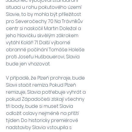
Jablonec vybojoval standardní 
situaci u rohu pokutového území 
Slavie, to by mohla být příležitost 
pro Severočechy. 70 Na Trávníkův 
centr si naskočil Martin Doležal a 
jeho hlavičku skvělým zákrokem 
vytáhl Kolář! 71 Další výborné 
obranné počínání Tomáše Holeše 
proti Josefu Hušbauerovi, Slavia 
bude jen vhazovat.
V případě, že Plzeň prohraje, bude 
Slavii stačit remíza. Pokud Plzeň 
remizuje, Slavia potřebuje vyhrát a 
pokud Západočeši získají všechny 
tři body, bude si muset Slavia 
odložit oslavy nejméně na příští 
týden. Do historicky premiérové 
nadstavby Slavia vstoupila s 