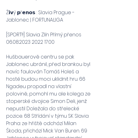
Ž𝗶𝘃ý 𝗽ř𝗲𝗻𝗼𝘀 : Slavia Prague - 
Jablonec | FORTUNA:LIGA
[SPORT!!] Slavia Zlín Přímý přenos 
06.08.2023 2022 17:00
Hušbauerově centru se pak 
Jablonec ubránil, před brankou byl 
navíc faulován Tomáš Holeš a 
hosté budou moci uklidnit hru. 66 
Ngadeu propadl na vlastní 
polovině, pomohl mu ale kolega ze 
stoperské dvojice Simon Deli, jenž 
nepustil Doležala do střelecké 
pozice. 68 Střídání v týmu SK Slavia 
Praha: ze hřiště odchází Milan 
Škoda, přichází Mick Van Buren. 69 