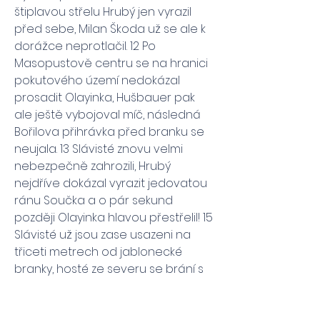
štiplavou střelu Hrubý jen vyrazil 
před sebe, Milan Škoda už se ale k 
dorážce neprotlačil. 12 Po 
Masopustově centru se na hranici 
pokutového území nedokázal 
prosadit Olayinka, Hušbauer pak 
ale ještě vybojoval míč, následná 
Bořilova přihrávka před branku se 
neujala. 13 Slávisté znovu velmi 
nebezpečně zahrozili, Hrubý 
nejdříve dokázal vyrazit jedovatou 
ránu Součka a o pár sekund 
později Olayinka hlavou přestřelil! 15 
Slávisté už jsou zase usazeni na 
třiceti metrech od jablonecké 
branky, hosté ze severu se brání s 
vypětím všech sil.