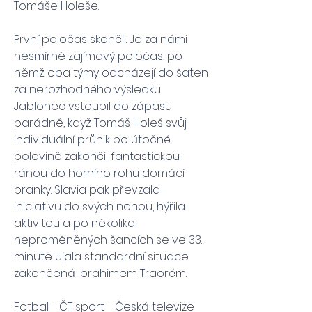
Tomáše Holeše.
První poločas skončil. Je za námi 
nesmírně zajímavý poločas, po 
němž oba týmy odcházejí do šaten 
za nerozhodného výsledku. 
Jablonec vstoupil do zápasu 
parádně, když Tomáš Holeš svůj 
individuální průnik po útočné 
polovině zakončil fantastickou 
ránou do horního rohu domácí 
branky. Slavia pak převzala 
iniciativu do svých nohou, hýřila 
aktivitou a po několika 
neproměněných šancích se ve 33. 
minutě ujala standardní situace 
zakončená Ibrahimem Traorém.
Fotbal - ČT sport - Česká televize