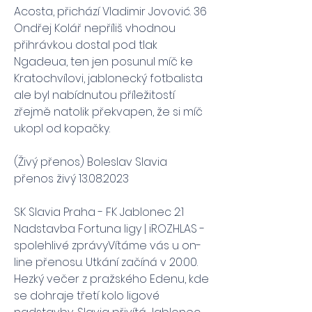
Acosta, přichází Vladimir Jovović. 36 
Ondřej Kolář nepříliš vhodnou 
přihrávkou dostal pod tlak 
Ngadeua, ten jen posunul míč ke 
Kratochvílovi, jablonecký fotbalista 
ale byl nabídnutou příležitostí 
zřejmě natolik překvapen, že si míč 
ukopl od kopačky.
(Živý přenos) Boleslav Slavia 
přenos živý 13.08.2023
SK Slavia Praha - FK Jablonec 2:1 
Nadstavba Fortuna ligy | iROZHLAS - 
spolehlivé zprávyVítáme vás u on-
line přenosu. Utkání začíná v 20:00. 
Hezký večer z pražského Edenu, kde 
se dohraje třetí kolo ligové 