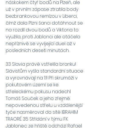
náskokem čtyř bodů na Plzeň, ale 
už v prvním zápase ztratila body 
bezbrankovou remízou v Liberci, 
čímž dala Plzni šanci dotáhnout se 
na rozdíl dvou bodů a Viktoria to 
využila, proti Jablonci ale otáčela 
nepříznivě se vyvíjející duel až v 
posledních deseti minutách.
33 Slavia právě vstřelila branku! 
Slávistům vyšla standardní situace 
a vyrovnávají na 1:1! Při skrumáži v 
pokutovém území se ke 
střeleckému pokusu nadechl 
Tomáš Souček a jeho zřejmě 
nepovedenou střelu u vzdálenější 
tyče nasměroval do sítě IBRAHIM 
TRAORÉ. 35 Střídání v týmu FK 
Jablonec: ze hřiště odchází Rafael 