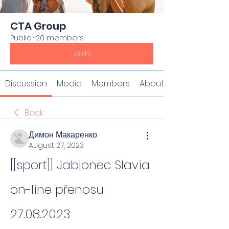
CTA Group
Public
·
20 members
Join
Discussion
Media
Members
About
Back
Димон Макаренко
August 27, 2023
[[sport]] Jablonec Slavia 
on-line přenosu 
27.08.2023