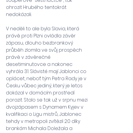
soupeřově "šestnáctce", tak 
ohrozit Hrubého tentokrát 
nedokázali.
V neděli to ale byla Slavia, která 
právě proti Plzni ovládla závěr 
zápasu, dlouho bezbrankový 
průběh zlomila ve svůj prospěch 
právě v závěrečné 
desetiminutovce a nakonec 
vyhrála 3:1. Slávisté mají Jablonci co 
oplácet, neboť tým Petra Rady je v 
Česku vůbec jediný, který je letos 
dokázal v domácím prostředí 
porazit. Stalo se tak už v srpnu mezi 
dvojzápasem s Dynamem Kyjev v 
kvalifikaci o Ligu mistrů, Jablonec 
tehdy v metropoli zvítězil 2:0 díky 
brankám Michala Doležala a 