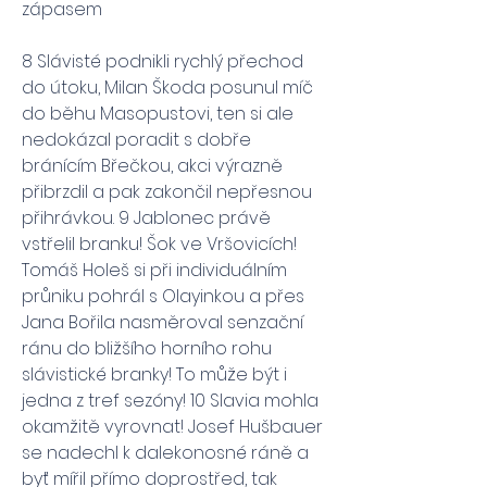
zápasem
8 Slávisté podnikli rychlý přechod 
do útoku, Milan Škoda posunul míč 
do běhu Masopustovi, ten si ale 
nedokázal poradit s dobře 
bránícím Břečkou, akci výrazně 
přibrzdil a pak zakončil nepřesnou 
přihrávkou. 9 Jablonec právě 
vstřelil branku! Šok ve Vršovicích! 
Tomáš Holeš si při individuálním 
průniku pohrál s Olayinkou a přes 
Jana Bořila nasměroval senzační 
ránu do bližšího horního rohu 
slávistické branky! To může být i 
jedna z tref sezóny! 10 Slavia mohla 
okamžitě vyrovnat! Josef Hušbauer 
se nadechl k dalekonosné ráně a 
byť mířil přímo doprostřed, tak 