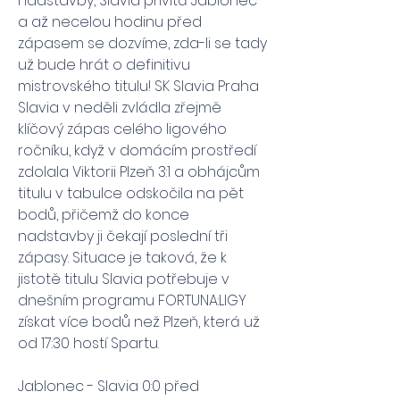
nadstavby, Slavia přivítá Jablonec 
a až necelou hodinu před 
zápasem se dozvíme, zda-li se tady 
už bude hrát o definitivu 
mistrovského titulu! SK Slavia Praha 
Slavia v neděli zvládla zřejmě 
klíčový zápas celého ligového 
ročníku, když v domácím prostředí 
zdolala Viktorii Plzeň 3:1 a obhájcům 
titulu v tabulce odskočila na pět 
bodů, přičemž do konce 
nadstavby ji čekají poslední tři 
zápasy. Situace je taková, že k 
jistotě titulu Slavia potřebuje v 
dnešním programu FORTUNA:LIGY 
získat více bodů než Plzeň, která už 
od 17:30 hostí Spartu.
Jablonec - Slavia 0:0 před 