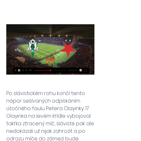
Po slávistickém rohu končí tento 
nápor sešívaných odpískáním 
útočného faulu Petera Olayinky. 17 
Olayinka na levém křídle vybojoval 
takřka ztracený míč, slávisté pak ale 
nedokázali už nijak zahrozit a po 
odrazu míče do zámezí bude 