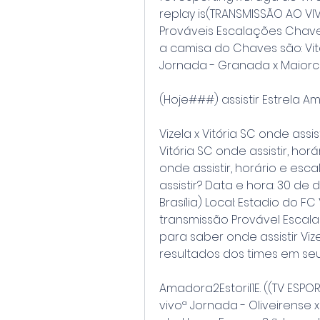
replay is(TRANSMISSÃO AO VIV
Prováveis Escalações Chaves
a camisa do Chaves são: Vitor;
Jornada - Granada x Maiorca 
(Hoje###) assistir Estrela A
Vizela x Vitória SC onde assis
Vitória SC onde assistir, horá
onde assistir, horário e escal
assistir? Data e hora: 30 de 
Brasília) Local: Estadio do FC
transmissão Provável Escalaç
para saber onde assistir Vize
resultados dos times em seu
Amadora2Estoril1E. ((TV ESPORT
vivoª Jornada - Oliveirense x