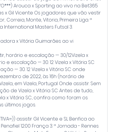
O***) Arouca x Sporting ao vivo na Bet365 
 x Gil Vicente Os jogadores que vão vestir 
 Correia, Monte, Vitoria, Primeira Liga. ª 
International Masters Futsal 3.
madora x Vitória Guimarães ao vi
tir, horário e escalação — 30/12Vizela x 
rio e escalação — 30. 12 Vizela x Vitória SC 
ação — 30. 12 Vizela x Vitória SC onde 
dezembro de 2022, às 16h (horário de 
 Vizela, em Vizela, Portugal Onde assistir: Sem 
ão de Vizela x Vitória SC Antes de tudo, 
la x Vitória SC, confira como foram os 
s últimos jogos.
IVA=)) assistir Gil Vicente e SL Benfica ao 
 Penafiel 12:00 França 3. ª Jornada - Rennes 