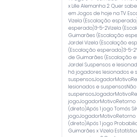
x Lille Alemanha 2. Quer sabe
em Jogos de hoje na TV. Esca
Vizela (Escalação esperada)
esperada)3-5-2Vizela (Escal
Guimarães (Escalação esper
Jardel Vizela (Escalação es
(Escalação esperada)3-5-2Vi
de Guimarães (Escalação es
Jardel Suspensos e lesionad
há jogadores lesionados e 
suspensosJogadorMotivoRet
lesionados e suspensosNão 
suspensosJogadorMotivoReto
jogoJogadorMotivoRetorno 
(direto)Após 1 jogo Tomás Sil
jogoJogadorMotivoRetorno 
(direto)Após 1 jogo Probabil
Guimarães x Vizela Estatísti