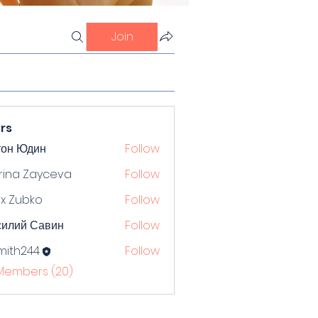
Join
rs
тон Юдин
Follow
rina Zayceva
Follow
x Zubko
Follow
силий Савин
Follow
mith244
Follow
244
 Members (20)