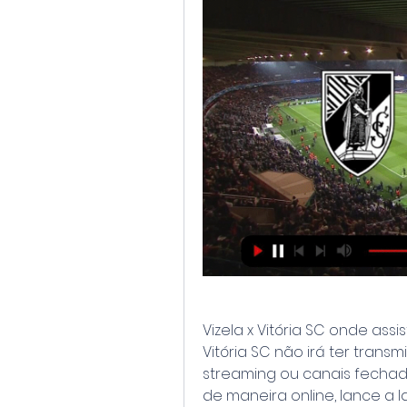
Vizela x Vitória SC onde assis
Vitória SC não irá ter transm
streaming ou canais fecha
de maneira online, lance a la