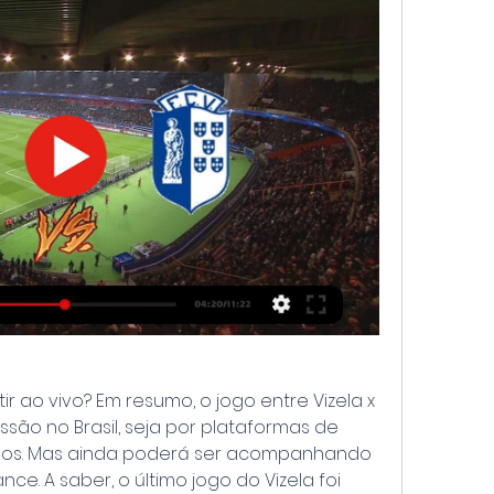
tir ao vivo? Em resumo, o jogo entre Vizela x 
issão no Brasil, seja por plataformas de 
dos. Mas ainda poderá ser acompanhando 
nce. A saber, o último jogo do Vizela foi 