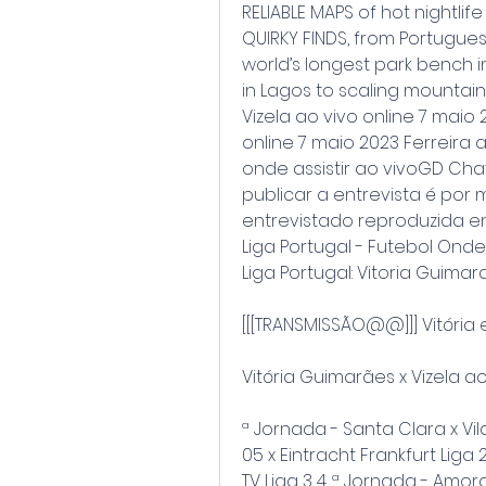
RELIABLE MAPS of hot nightlife 
QUIRKY FINDS, from Portugue
world’s longest park bench i
in Lagos to scaling mountains 
Vizela ao vivo online 7 maio 2
online 7 maio 2023 Ferreira ao
onde assistir ao vivoGD Ch
publicar a entrevista é por 
entrevistado reproduzida ent
Liga Portugal - Futebol Onde 
Liga Portugal: Vitoria Guimar
[[[TRANSMISSÃO@@]]] Vitória e 
Vitória Guimarães x Vizela ao
ª Jornada - Santa Clara x Vi
05 x Eintracht Frankfurt Liga 
TV Liga 3 4. ª Jornada - Amora