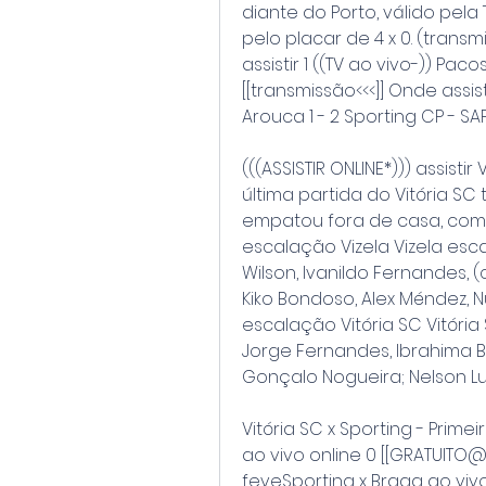
diante do Porto, válido pela
pelo placar de 4 x 0. (transm
assistir 1 ((TV ao vivo-)) Pac
[[transmissão<<<]] Onde assis
Arouca 1 - 2 Sporting CP - S
(((ASSISTIR ONLINE*))) assisti
última partida do Vitória SC
empatou fora de casa, com o 
escalação Vizela Vizela escal
Wilson, Ivanildo Fernandes, (
Kiko Bondoso, Alex Méndez, N
escalação Vitória SC Vitória 
Jorge Fernandes, Ibrahima Ba
Gonçalo Nogueira; Nelson Luz,
Vitória SC x Sporting - Primei
ao vivo online 0 [[GRATUITO@@
feveSporting x Braga ao vivo: