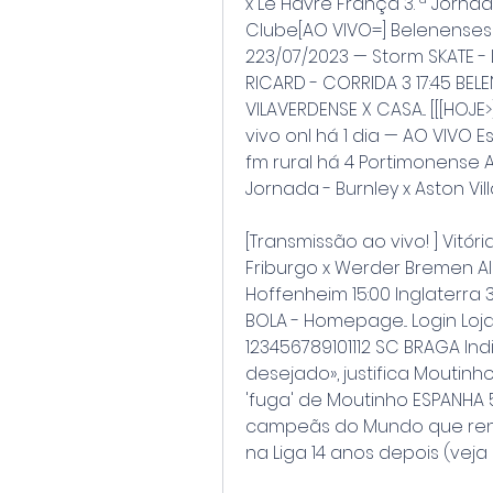
x Le Havre França 3. ª Jornad
Clube[AO VIVO=] Belenenses 
223/07/2023 — Storm SKATE - LI
RICARD - CORRIDA 3 17:45 BELE
VILAVERDENSE X CASA... [[[HOJE>
vivo onl há 1 dia — AO VIVO Es
fm rural há 4 Portimonense
Jornada - Burnley x Aston Vill
[Transmissão ao vivo! ] Vitóri
Friburgo x Werder Bremen Al
Hoffenheim 15:00 Inglaterra 3.
BOLA - Homepage... Login Loja
123456789101112 SC BRAGA Ind
desejado», justifica Moutinh
'fuga' de Moutinho ESPANHA 5
campeãs do Mundo que renu
na Liga 14 anos depois (veja