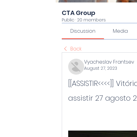
CTA Group
Public
·
20 members
Discussion
Media
Back
Vyacheslav Frantsev
August 27, 2023
[[ASSISTIR<<<<]] Vitó
assistir 27 agosto 