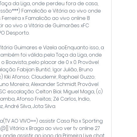
 Taça da Liga, onde perdeu fora de casa, 
issão***) Famalicão e Vitória ao vivo onde 
os Ferreira x Famalicão ao vivo online 8 
tir ao vivo a Vitória de Guimarães xFC 
APO Desporto.
r Vitória Guimares e Vizela aoEnquanto isso, a 
 também foi válida pela Taça da Liga, onde 
Boavista, pelo placar de 0 x 0. Provável 
ação: Fabijan Buntić; Igor Julião, Bruno 
c) Kiki Afonso; Claudemir, Raphael Guzzo; 
uno Moreira; Alexander Schmidt. Provável 
SC escalação: Celton Biai; Miguel Maga, (c) 
mba, Afonso Freitas; Zé Carlos, Indio, 
 André Silva, Jota Silva.
ra(TV AO VIVO==) assistir Casa Pia x Sporting 
]] Vitória x Braga ao vivo ver tv online 27 
 onde assistir ao jogo da Primeira Live chat 