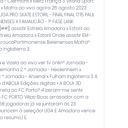
a - Clermont x Metz França 3. Vitória Sport 
x Mafra ao vivo agora 26 agosto 2023 
GA PRO SKATE ESTORIL - FINAL FINAL 17:15 PAUL 
NENSES X FAMALICÃO - 1ª FASE LANK 
]##]] assistir Estrela Amadora x Estoril ao 
trela Amadora x Estoril: Onde assistir EM - 
 AroucaPortimonense Belenenses Mafraª 
a Inglaterra 3.
a e Vizela ao vivo ver tv onlinª Jornada - 
emanha 2. ª Jornada - Heidenheim x 
 ª Jornada - Arsenal x Fulham Inglaterra 3. A 
 d'ABOLA Edições digitais • A BOLA 3D 
ireta ao FC Porto? «Fizeram-me sentir 
o FC PORTO Villas-Boas arrasador com a 
8 jogadoras já se juntaram às 23 
nciam à seleção! LIGA E. Amadora vence 
 o resumo) E.