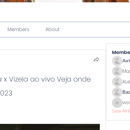
Members
About
Membe
Ан
Ma
ria x Vizela ao vivo Veja onde 
ALe
2023
Ва
ws
wsmith
See All