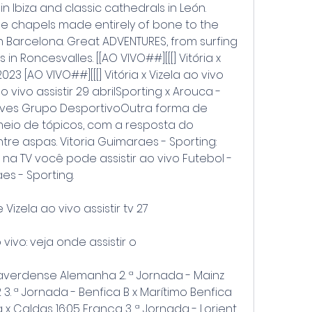
in Ibiza and classic cathedrals in León. 
se chapels made entirely of bone to the 
n Barcelona. Great ADVENTURES, from surfing 
in Roncesvalles. [[AO VIVO##][[[] Vitória x 
023 [AO VIVO##][[[] Vitória x Vizela ao vivo 
 vivo assistir 29 abrilSporting x Arouca - 
aves Grupo DesportivoOutra forma de 
meio de tópicos, com a resposta do 
re aspas. Vitoria Guimaraes - Sporting: 
na TV você pode assistir ao vivo Futebol - 
aes - Sporting.
Vizela ao vivo assistir tv 27
 vivo: veja onde assistir o
laverdense Alemanha 2. ª Jornada - Mainz 
2 3. ª Jornada - Benfica B x Marítimo Benfica 
 x Caldas 16:05 França 3. ª Jornada - Lorient 