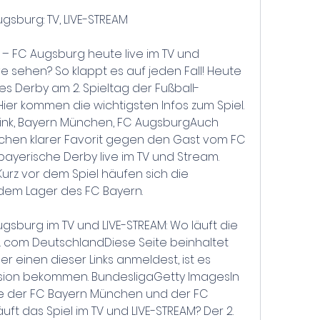
gsburg: TV, LIVE-STREAM
 – FC Augsburg heute live im TV und 
e sehen? So klappt es auf jeden Fall! Heute 
es Derby am 2. Spieltag der Fußball-
ier kommen die wichtigsten Infos zum Spiel. 
eLink, Bayern München, FC AugsburgAuch 
chen klarer Favorit gegen den Gast vom FC 
ayerische Derby live im TV und Stream. 
z vor dem Spiel häufen sich die 
dem Lager des FC Bayern.
sburg im TV und LIVE-STREAM: Wo läuft die 
l. com DeutschlandDiese Seite beinhaltet 
über einen dieser Links anmeldest, ist es 
ssion bekommen. BundesligaGetty ImagesIn 
te der FC Bayern München und der FC 
ft das Spiel im TV und LIVE-STREAM? Der 2. 