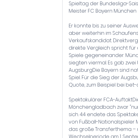
Spieltag der Bundesliga-Sai
Meister FC Bayern München 
Er konnte bis zu seiner Ausw
aber weiterhin im Schaufenst
Verkaufskandidat. Direktver
direkte Vergleich spricht für 
Spiele gegeneinander. Münc
siegten viermal. Es gab zwe
AugsburgDie Bayern sind natü
Spiel. Für die Sieg der Augs
Quote, zum Beispiel bei bet
Spektakulärer FCA-AuftaktDi
Mönchengladbach zwar "nur" 
sich. 4:4 endete das Spektake
von Fußball-Nationalspieler 
das große Transferthema – 
Wechselperiode am 1. Septem