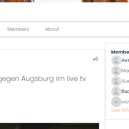
Members
About
Membe
Ан
Ma
gegen Augsburg im live tv 
ALe
Ва
ws
wsmith
See All