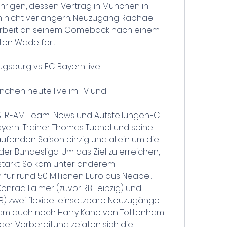
Jährigen, dessen Vertrag in München in 
ihn nicht verlängern. Neuzugang Raphaël 
 Arbeit an seinem Comeback nach einem 
ten Wade fort.
ugsburg vs. FC Bayern live
nchen heute live im TV und
STREAM: Team-News und AufstellungenFC 
yern-Trainer Thomas Tuchel und seine 
ufenden Saison einzig und allein um die 
der Bundesliga. Um das Ziel zu erreichen, 
stärkt. So kam unter anderem 
für rund 50 Millionen Euro aus Neapel. 
nrad Laimer (zuvor RB Leipzig) und 
B) zwei flexibel einsetzbare Neuzugänge 
 kam auch noch Harry Kane von Tottenham 
n der Vorbereitung zeigten sich die 