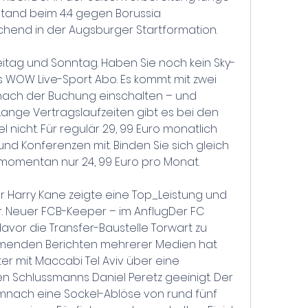
stand beim 4:4 gegen Borussia 
end in der Augsburger Startformation.
eitag und Sonntag. Haben Sie noch kein Sky-
 WOW Live-Sport Abo. Es kommt mit zwei 
 nach der Buchung einschalten – und 
ange Vertragslaufzeiten gibt es bei den 
icht. Für regulär 29, 99 Euro monatlich 
 und Konferenzen mit. Binden Sie sich gleich 
e momentan nur 24, 99 Euro pro Monat.
r Harry Kane zeigte eine Top_Leistung und 
or. Neuer FCB-Keeper – im AnflugDer FC 
vor die Transfer-Baustelle Torwart zu 
mmenden Berichten mehrerer Medien hat 
er mit Maccabi Tel Aviv über eine 
en Schlussmanns Daniel Peretz geeinigt. Der 
emnach eine Sockel-Ablöse von rund fünf 