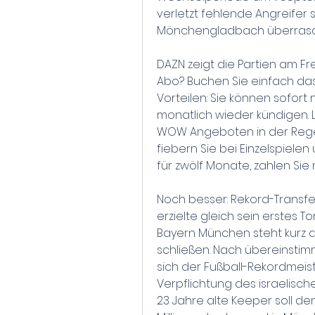
verletzt fehlende Angreifer 
Mönchengladbach überrasch
DAZN zeigt die Partien am Fr
Abo? Buchen Sie einfach das
Vorteilen: Sie können sofort
monatlich wieder kündigen. L
WOW Angeboten in der Regel n
fiebern Sie bei Einzelspielen
für zwölf Monate, zahlen Si
Noch besser: Rekord-Transfe
erzielte gleich sein erstes T
Bayern München steht kurz da
schließen. Nach übereinsti
sich der Fußball-Rekordmeist
Verpflichtung des israelisch
23 Jahre alte Keeper soll d