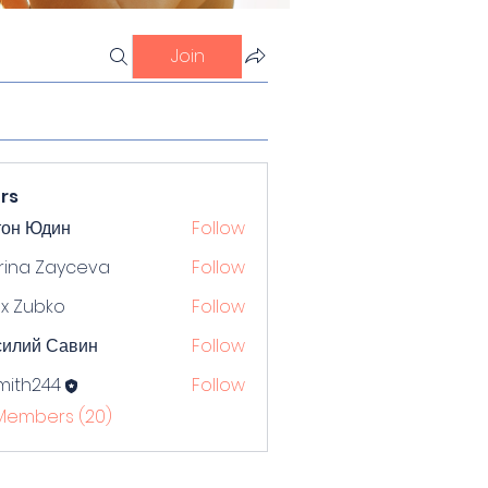
Join
rs
тон Юдин
Follow
rina Zayceva
Follow
x Zubko
Follow
силий Савин
Follow
mith244
Follow
244
 Members (20)