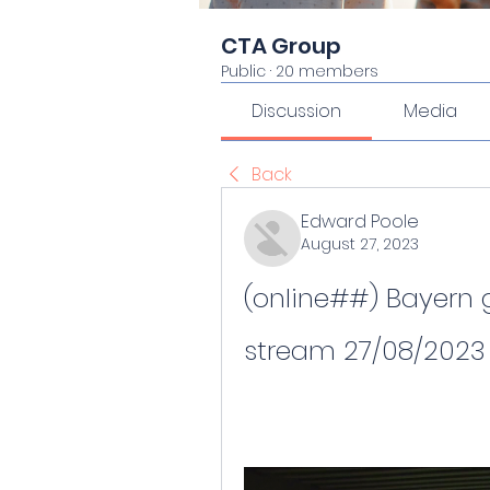
CTA Group
Public
·
20 members
Discussion
Media
Back
Edward Poole
August 27, 2023
(online##) Bayern 
stream 27/08/2023