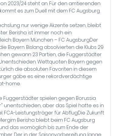
son 2023/24 steht an. Für den amtierenden 
kommt es zum Duell mit dem FC Augsburg.
echslung nur wenige Akzente setzen, bleibt 
er. Berisha ist immer noch ein 
gleich: Bayern München – FC AugsburgDer 
die Bayern. Bislang absolvierten die Klubs 29 
hen gewann 23 Partien, die Fuggerstädter 
i Unentschieden. Wettquoten Bayern gegen 
rlich die absoluten Favoriten in diesem 
burger gäbe es eine rekordverdächtige 
-at-home.
e Fuggerstädter spielen gegen Borussia 
unentschieden, aber das Spiel hatte es in 
l. FCA-Leistungsträger für AbflugDie Zukunft 
Mergim Berisha bleibt beim FC Augsburg 
und das womöglich bis zum Ende der 
ber. Der in der Saisonvorbereitung lange 