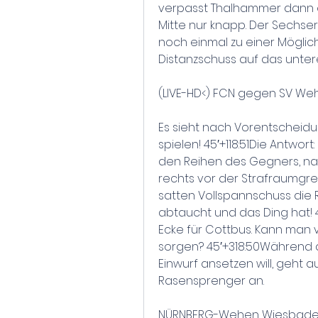
verpasst Thalhammer dann e
Mitte nur knapp. Der Sechser
noch einmal zu einer Möglichk
Distanzschuss auf das unter
(LIVE-HD<) FCN gegen SV Weh
Es sieht nach Vorentscheidu
spielen! 45′+118:51Die Antwort
den Reihen des Gegners, n
rechts vor der Strafraumgre
satten Vollspannschuss die R
abtaucht und das Ding hat! 45
Ecke für Cottbus. Kann man v
sorgen? 45′+318:50Während d
Einwurf ansetzen will, geht au
Rasensprenger an.
NÜRNBERG-Wehen Wiesbaden