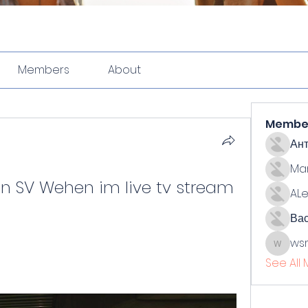
Members
About
Membe
Ан
Ma
gen SV Wehen im live tv stream 
ALe
Ва
ws
wsmith
See All