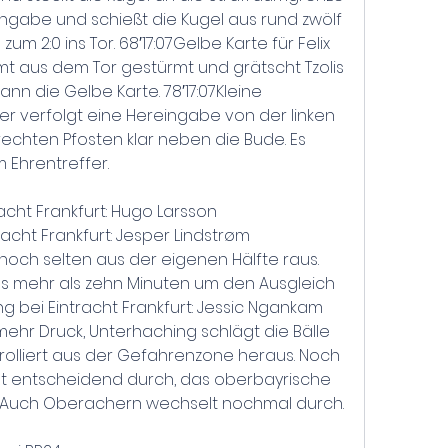
reingabe und schießt die Kugel aus rund zwölf 
um 2:0 ins Tor. 68′17:07Gelbe Karte für Felix 
ommt aus dem Tor gestürmt und grätscht Tzolis 
nn die Gelbe Karte. 78′17:07Kleine 
er verfolgt eine Hereingabe von der linken 
rechten Pfosten klar neben die Bude. Es 
m Ehrentreffer.
acht Frankfurt: Hugo Larsson 
racht Frankfurt: Jesper Lindstrøm 
 noch selten aus der eigenen Hälfte raus. 
as mehr als zehn Minuten um den Ausgleich 
ung bei Eintracht Frankfurt: Jessic Ngankam 
ehr Druck, Unterhaching schlägt die Bälle 
lliert aus der Gefahrenzone heraus. Noch 
 entscheidend durch, das oberbayrische 
:17Auch Oberachern wechselt nochmal durch.