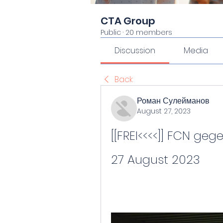
CTA Group
Public
·
20 members
Discussion
Media
Back
Роман Сулейманов
August 27, 2023
[[FREI<<<<]] FCN ge
27 August 2023