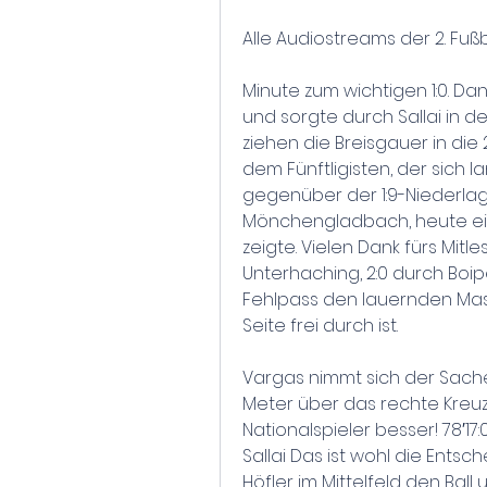
Alle Audiostreams der 2. Fuß
Minute zum wichtigen 1:0. Da
und sorgte durch Sallai in de
ziehen die Breisgauer in die 
dem Fünftligisten, der sich 
gegenüber der 1:9-Niederla
Mönchengladbach, heute ein
zeigte. Vielen Dank fürs Mitl
Unterhaching, 2:0 durch Boi
Fehlpass den lauernden Mash
Seite frei durch ist.
Vargas nimmt sich der Sache
Meter über das rechte Kreuz
Nationalspieler besser! 78′17:
Sallai Das ist wohl die Ents
Höfler im Mittelfeld den Ball