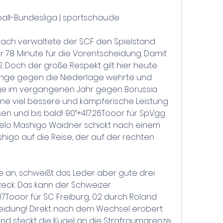
ball-Bundesliga | sportschau.de
nach verwaltete der SCF den Spielstand 
r 78. Minute für die Vorentscheidung. Damit 
2. Doch der große Respekt gilt hier heute 
lange gegen die Niederlage wehrte und 
ge im vergangenen Jahr gegen Borussia 
e viel bessere und kämpferische Leistung 
esen und bis bald! 90′+417:26Tooor für SpVgg 
pelo Mashigo Waidner schickt nach einem 
igo auf die Reise, der auf der rechten 
 an, schweißt das Leder aber gute drei 
eck. Das kann der Schweizer 
07Tooor für SC Freiburg, 0:2 durch Roland 
cheidung! Direkt nach dem Wechsel erobert 
 und steckt die Kugel an die Strafraumgrenze 