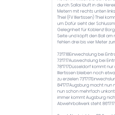
durch. Sallai läuft in die He
Metern mit rechts unten links z
Thiel (FV Illertissen) Thiel k
um. Dafür sieht der Schlussma
Gelegnheit für Koblenz! Borg
Seite und köpft den Ball am 
fehlen drei bis vier Meter zu
73′17:18Einwechslung bei Eintr
73′17:17Auswechslung bei Eint
78′17:17Düsseldorf kommt nur
Illertissen bleiben noch etw
zu erzielen. 73′17:17Einwechsl
84′17:17Augsburg macht nun m
nun schon mehrfach unkontro
immer kommt Augsburg nicht
Abwehrbollwerk steht. 86′17