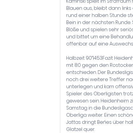
Kamiński spielt im Strafraum
Blauen aus, bleibt dann links
rund einer halben Stunde st
Bein in der nächsten Runde.
Blöße und spielen sehr seriös
und bittet um eine Behandlun
offenbar auf eine Auswechsl
Halbzeit 90′14:53Fazit: Hei
mit 8:0 gegen den Rostocker F
entschieden. Der Bundesligis
noch drei weitere Treffer na
unterlegen und kam offensiv 
Spieler des Oberligisten tro
gewesen sein. Heidenheim zie
Samstag in die Bundesligasai
Oberliga weiter. Einen schön
Jattas dringt Beńes über hal
Glatzel quer.