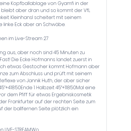
ine Kopfballablage von Gyamfi in der 
 bleibt aber dran und so kommt der VfL 
eit. Kleinhansl scheitert mit seinem 
e linke Eck aber an Schwäbe.
en im Live-Stream 27
ng aus, aber noch sind 45 Minuten zu 
: Fast! Die Ecke Hofmanns landet zuerst in 
ach etwas Gestocher kommt Hofmann aber 
nze zum Abschluss und prüft mit seinem 
eflexe von Jannik Huth, der aber sicher 
′+418:50Ende 1. Halbzeit 45′+118:50Mal eine 
or dem Pfiff für etwas Ergebniskosmetik 
er Frankfurter auf der rechten Seite zum 
f der ballfernen Seite plötzlich ein 
 LIVE-STREAM.Wo