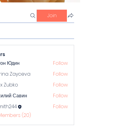
Join
rs
тон Юдин
Follow
rina Zayceva
Follow
x Zubko
Follow
силий Савин
Follow
mith244
Follow
244
 Members (20)