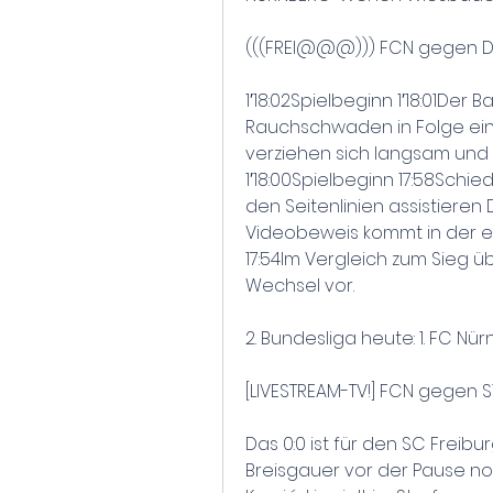
(((FREI@@@))) FCN gegen Di
1′18:02Spielbeginn 1′18:01Der Bal
Rauchschwaden in Folge ein
verziehen sich langsam und der
1′18:00Spielbeginn 17:58Schied
den Seitenlinien assistieren 
Videobeweis kommt in der er
17:54Im Vergleich zum Sieg ü
Wechsel vor.
2. Bundesliga heute: 1. FC 
[LIVESTREAM-TV!] FCN gegen 
Das 0:0 ist für den SC Freib
Breisgauer vor der Pause noc