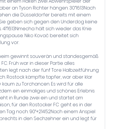
 mit einem Haken zwei Abwehrspieler der 
 aber an Tyson Richter hängen. 30′16:13Nach 
ehen die Düsseldorfer bereits mit einem 
 Sie geben sich gegen den Underdog keine 
. 41′16:13Nmecha hält sich wieder das Knie 
gspause. Niko Kovač bereitet sich 
ung vor.
denheim gewinnt souverän und standesgemäß 
C. Früh war in dieser Partie alles 
ten legt nach der fünf Tore Halbzeitführung 
ch. Rostock kämpfte tapfer, war aber klar 
kaum zu Torchancen. Es wird für alle 
tzdem ein einmaliges und schönes Erlebnis 
ht in Runde zwei ein und startet am 
son, für den Rostocker FC geht es in der 
en Tag noch. 90′+214:52Nach einem Anspiel 
brechts in den Sechzehner ein und legt für 