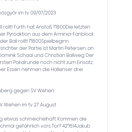
ósgyőr im tv 09/07/2023
l rollt! Fürth hat Anstoß. 1′18:00Die letzten 
er Pyroaktion aus dem Arminia-Fanblock 
 Ball rollt! 1′18:00Spielbeginn 
srichter der Partie ist Martin Petersen, an 
Dominik Schaal und Christian Ballweg. Der 
sten Pokalrunde noch nicht zum Einsatz. 
ber Essen nehmen die Hallenser drei 
Nürnberg gegen SV Wehen
SV Wehen im tv 27 August
urg etwas schmeichelhaft. Kommen die 
hmal gefährlich vors Tor? 42′16:14Jakub 