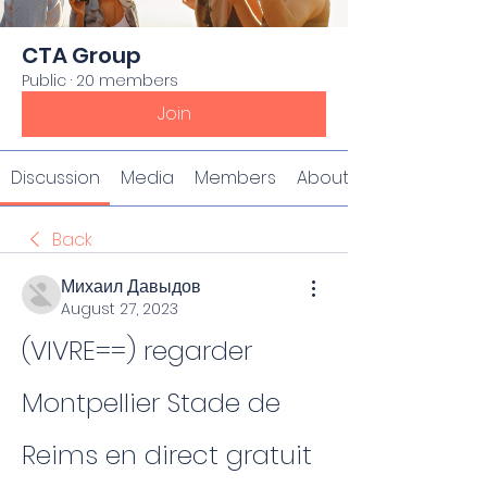
CTA Group
Public
·
20 members
Join
Discussion
Media
Members
About
Back
Михаил Давыдов
August 27, 2023
(VIVRE==) regarder 
Montpellier Stade de 
Reims en direct gratuit 