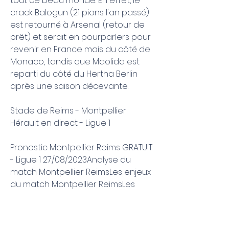
tout ce beau monde. En effet, le 
crack Balogun (21 pions l'an passé) 
est retourné à Arsenal (retour de 
prêt) et serait en pourparlers pour 
revenir en France mais du côté de 
Monaco, tandis que Maolida est 
reparti du côté du Hertha Berlin 
après une saison décevante.
Stade de Reims - Montpellier 
Hérault en direct - Ligue 1
Pronostic Montpellier Reims GRATUIT 
- Ligue 1 27/08/2023Analyse du 
match Montpellier ReimsLes enjeux 
du match Montpellier ReimsLes 
deux protagonistes souhaitent 
confirmer leur victoire respective 
de la précédente journée. Pas 