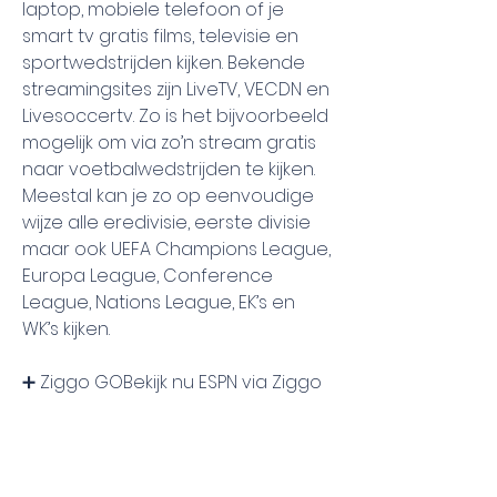
laptop, mobiele telefoon of je 
smart tv gratis films, televisie en 
sportwedstrijden kijken. Bekende 
streamingsites zijn LiveTV, VECDN en 
Livesoccertv. Zo is het bijvoorbeeld 
mogelijk om via zo’n stream gratis 
naar voetbalwedstrijden te kijken. 
Meestal kan je zo op eenvoudige 
wijze alle eredivisie, eerste divisie 
maar ook UEFA Champions League, 
Europa League, Conference 
League, Nations League, EK’s en 
WK’s kijken.
➕ Ziggo GOBekijk nu ESPN via Ziggo 
GO. Je vindt hier een gratis zender 
met een selectie van wedstrijden 
en programma’s, maar ook het 
complete aanbod van alle Almere 