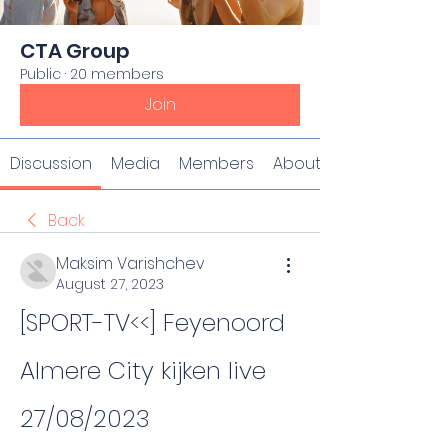
CTA Group
Public
·
20 members
Join
Discussion
Media
Members
About
Back
Maksim Varishchev
August 27, 2023
[SPORT-TV<<] Feyenoord 
Almere City kijken live 
27/08/2023