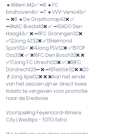
🔸Willem II42✅ ➖6 🔸FC 
Eindhoven41✅ ➖7 🔸VVV-Venlo43✅ 
➖ ❌8 🔸De Graafschap43❌ ✅ 
➖9NAC Breda43❌ ✅ ➖10ADO Den 
Haag43✅ ❌ ➖11FC Groningen32❌ 
✅12Jong AZ32❌ ✅13Helmond 
Sport32✅ ❌14Jong PSV32❌ ✅15TOP 
Oss33❌ ✅ ❌16FC Den Bosch33❌ ❌ 
✅17Jong FC Utrecht33❌ ✅ ❌18FC 
Dordrecht23➖ ❌ ➖19Telstar02❌ ❌20 
🚩Jong Ajax02❌ ❌ ❌Aan het einde 
van het seizoen zijn er direct twee 
tickets te vergeven voor promotie 
naar de Eredivisie.
Voorspelling Feyenoord-Almere 
City | Wedtips - TOTO Extra