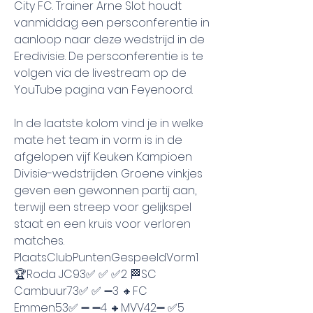
City FC. Trainer Arne Slot houdt 
vanmiddag een persconferentie in 
aanloop naar deze wedstrijd in de 
Eredivisie. De persconferentie is te 
volgen via de livestream op de 
YouTube pagina van Feyenoord.
In de laatste kolom vind je in welke 
mate het team in vorm is in de 
afgelopen vijf Keuken Kampioen 
Divisie-wedstrijden. Groene vinkjes 
geven een gewonnen partij aan, 
terwijl een streep voor gelijkspel 
staat en een kruis voor verloren 
matches. 
PlaatsClubPuntenGespeeldVorm1 
🏆Roda JC93✅ ✅ ✅2 🏁SC 
Cambuur73✅ ✅ ➖3 🔸FC 
Emmen53✅ ➖ ➖4 🔸MVV42➖ ✅5 