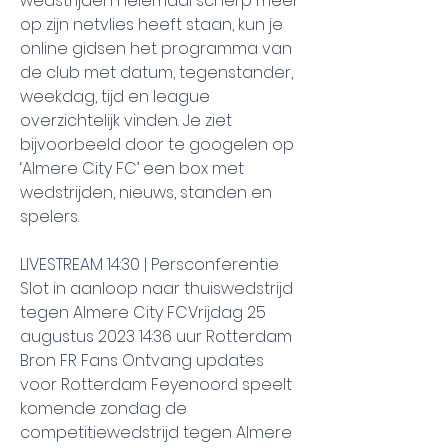
wedstrijden helemaal scherp meer 
op zijn netvlies heeft staan, kun je 
online gidsen het programma van 
de club met datum, tegenstander, 
weekdag, tijd en league 
overzichtelijk vinden. Je ziet 
bijvoorbeeld door te googelen op 
‘Almere City FC’ een box met 
wedstrijden, nieuws, standen en 
spelers.
LIVESTREAM 14:30 | Persconferentie 
Slot in aanloop naar thuiswedstrijd 
tegen Almere City FCVrijdag 25 
augustus 2023 14:36 uur Rotterdam 
Bron FR Fans Ontvang updates 
voor Rotterdam Feyenoord speelt 
komende zondag de 
competitiewedstrijd tegen Almere 