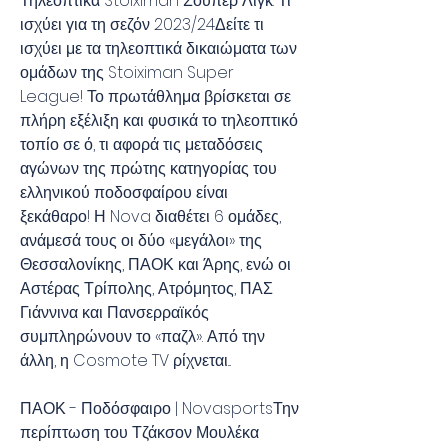
Τηλεοπτικά Stoiximan Σούπερ Λιγκ: Τι 
ισχύει για τη σεζόν 2023/24Δείτε τι 
ισχύει με τα τηλεοπτικά δικαιώματα των 
ομάδων της Stoiximan Super 
League! Το πρωτάθλημα βρίσκεται σε 
πλήρη εξέλιξη και φυσικά το τηλεοπτικό 
τοπίο σε ό, τι αφορά τις μεταδόσεις 
αγώνων της πρώτης κατηγορίας του 
ελληνικού ποδοσφαίρου είναι 
ξεκάθαρο! Η Nova διαθέτει 6 ομάδες, 
ανάμεσά τους οι δύο «μεγάλοι» της 
Θεσσαλονίκης, ΠΑΟΚ και Άρης, ενώ οι 
Αστέρας Τρίπολης, Ατρόμητος, ΠΑΣ 
Γιάννινα και Πανσερραϊκός 
συμπληρώνουν το «παζλ». Από την 
άλλη, η Cosmote TV ρίχνεται...
ΠΑΟΚ - Ποδόσφαιρο | NovasportsΤην 
περίπτωση του Τζάκσον Μουλέκα 