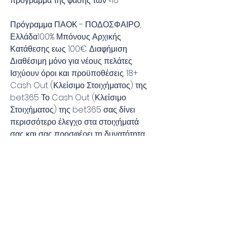
πρόγραμμα της φάσης των «16
Πρόγραμμα ΠΑΟΚ - ΠΟΔΟΣΦΑΙΡΟ, 
Ελλάδα100% Μπόνους Αρχικής 
Κατάθεσης εως 100€ Διαφήμιση 
Διαθέσιμη μόνο για νέους πελάτες. 
Ισχύουν όροι και προϋποθέσεις. 18+ 
Cash Out (Κλείσιμο Στοιχήματος) της 
bet365 Το Cash Out (Κλείσιμο 
Στοιχήματος) της bet365 σας δίνει 
περισσότερο έλεγχο στα στοιχήματά 
σας και σας προσφέρει τη δυνατότητα 
να λαμβάνετε μία επιστροφή πριν το 
τέλος του γεγονότος.
PAOK - A.E. Kifisia FC ζωντανά σκορ, 
H2H και Συνθέσεις
26/08/2023 - 09:58 Ο Σουαλίχο Μεϊτέ 