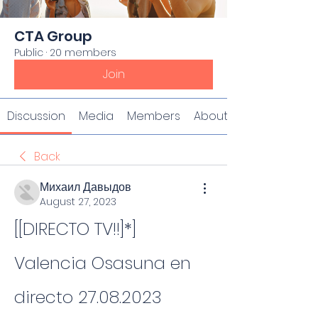
CTA Group
Public
·
20 members
Join
Discussion
Media
Members
About
Back
Михаил Давыдов
August 27, 2023
[[DIRECTO TV!!]*] 
Valencia Osasuna en 
directo 27.08.2023